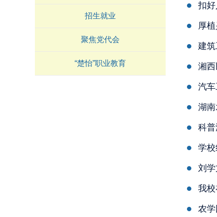
招生就业
厚植
聚焦党代会
建筑
“楚怡”职业教育
湘西
汽车
湖南
科普
学校
刘学
我校
农学