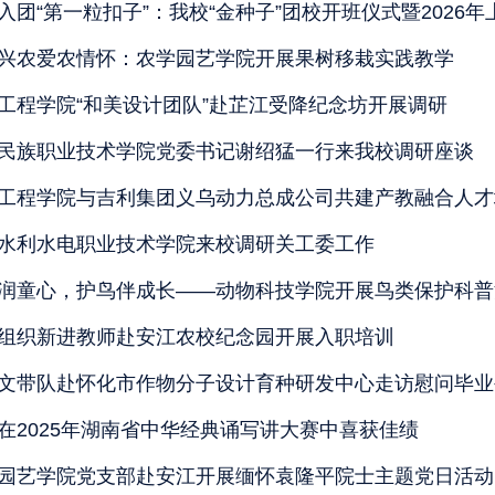
兴农爱农情怀：农学园艺学院开展果树移栽实践教学
工程学院“和美设计团队”赴芷江受降纪念坊开展调研
民族职业技术学院党委书记谢绍猛一行来我校调研座谈
工程学院与吉利集团义乌动力总成公司共建产教融合人才
水利水电职业技术学院来校调研关工委工作
润童心，护鸟伴成长——动物科技学院开展鸟类保护科普
组织新进教师赴安江农校纪念园开展入职培训
文带队赴怀化市作物分子设计育种研发中心走访慰问毕业
在2025年湖南省中华经典诵写讲大赛中喜获佳绩
园艺学院党支部赴安江开展缅怀袁隆平院士主题党日活动