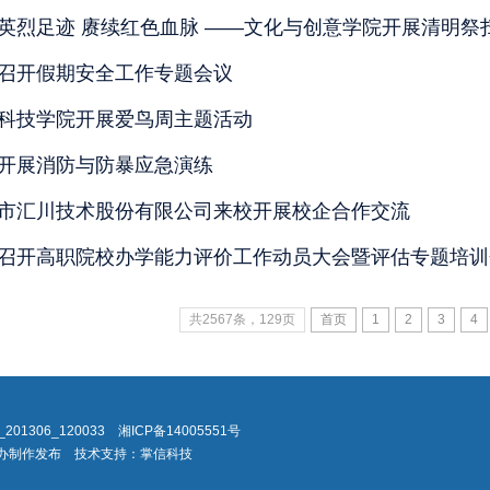
英烈足迹 赓续红色血脉 ——文化与创意学院开展清明祭
召开假期安全工作专题会议
科技学院开展爱鸟周主题活动
开展消防与防暴应急演练
市汇川技术股份有限公司来校开展校企合作交流
召开高职院校办学能力评价工作动员大会暨评估专题培训
共2567条，129页
首页
1
2
3
4
S4_201306_120033
湘ICP备14005551号
院信息化办制作发布 技术支持：掌信科技