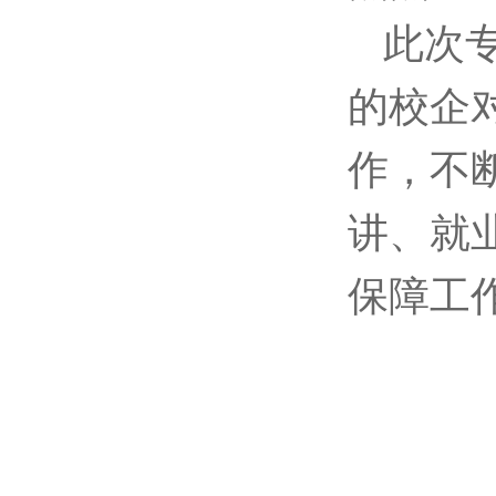
此次
的校企
作，不
讲、就
保障工