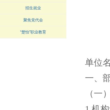
招生就业
聚焦党代会
“楚怡”职业教育
单位
一、
（一
1.机