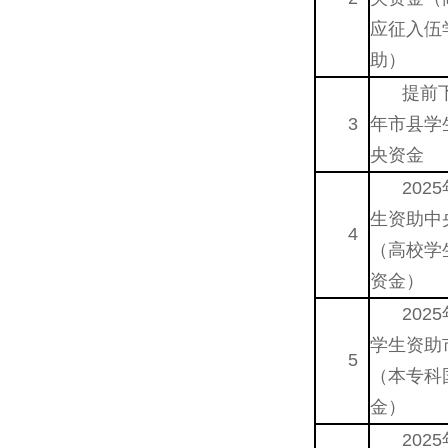
应征入伍
助）
提前下
3
年市县学
央资金
202
生资助中
4
（高校学
资金）
202
学生资助
5
（本专科
金）
202