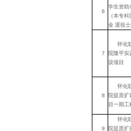
学生资助
6
（本专科
金 退役
怀化
7
院隆平实
设项目
怀化
8
院提质扩
目一期工
怀化
9
院提质扩