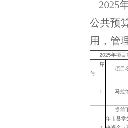
202
公共预算
用，管
2025年项
序
项目
号
1
马拉
提前下
年市县学
2
央资金（