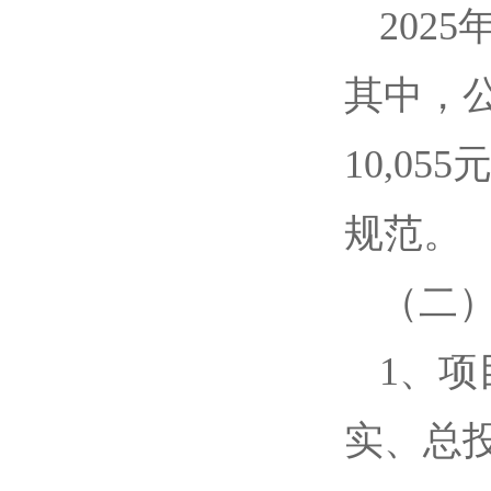
202
其中，公
10,0
规范。
（二
1、
实、总