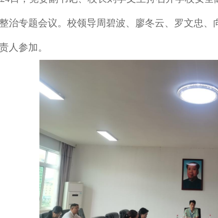
整治专题会议。校领导周碧波、廖冬云、罗文忠、
责人参加。